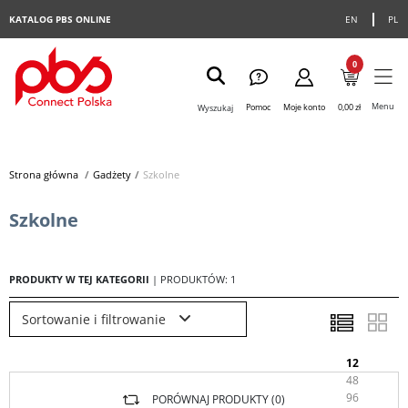
KATALOG PBS ONLINE
EN
PL
0
Menu
Pomoc
Moje konto
0,00 zł
Wyszukaj
Strona główna
>
Gadżety
>
Szkolne
Szkolne
PRODUKTY W TEJ KATEGORII
| PRODUKTÓW: 1
Sortowanie i filtrowanie
12
48
96
PORÓWNAJ PRODUKTY (
0
)