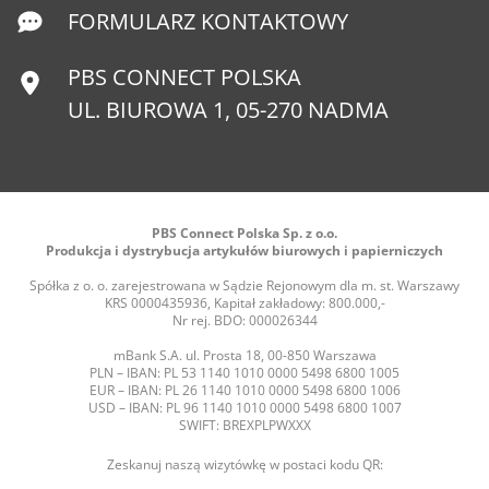
FORMULARZ KONTAKTOWY
PBS CONNECT POLSKA
UL. BIUROWA 1, 05-270 NADMA
PBS Connect Polska Sp. z o.o.
Produkcja i dystrybucja artykułów biurowych i papierniczych
Spółka z o. o. zarejestrowana w Sądzie Rejonowym dla m. st. Warszawy
KRS 0000435936, Kapitał zakładowy: 800.000,-
Nr rej. BDO: 000026344
mBank S.A. ul. Prosta 18, 00-850 Warszawa
PLN – IBAN: PL 53 1140 1010 0000 5498 6800 1005
EUR – IBAN: PL 26 1140 1010 0000 5498 6800 1006
USD – IBAN: PL 96 1140 1010 0000 5498 6800 1007
SWIFT: BREXPLPWXXX
Zeskanuj naszą wizytówkę w postaci kodu QR: