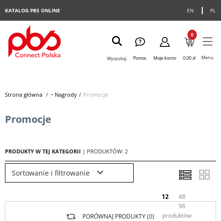
KATALOG PBS ONLINE
EN
PL
0
Menu
Pomoc
Moje konto
0,00 zł
Wyszukaj
Strona główna
>
~ Nagrody
>
Promocje
Promocje
PRODUKTY W TEJ KATEGORII
| PRODUKTÓW: 2
Sortowanie i filtrowanie
12
48
96
produktów
PORÓWNAJ PRODUKTY (
0
)