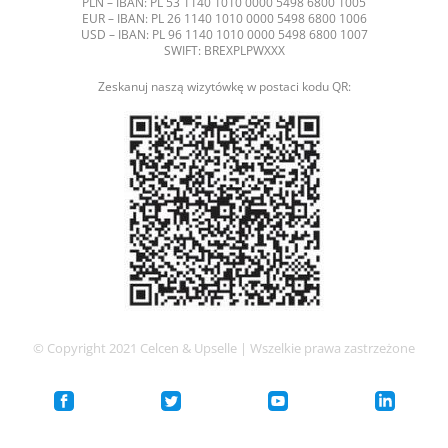
PLN – IBAN: PL 53 1140 1010 0000 5498 6800 1005
EUR – IBAN: PL 26 1140 1010 0000 5498 6800 1006
USD – IBAN: PL 96 1140 1010 0000 5498 6800 1007
SWIFT: BREXPLPWXXX
Zeskanuj naszą wizytówkę w postaci kodu QR:
© Copyright 2021 Celcen & Upselle | Wszelkie prawa zastrzeżone