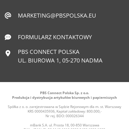
MARKETING@PBSPOLSKA.EU
FORMULARZ KONTAKTOWY
PBS CONNECT POLSKA
UL. BIUROWA 1, 05-270 NADMA
PBS Connect Polska Sp. z o.o.
Produkcja i dystrybucja artykułów biurowych i papierniczych
Spółka z o. o. zarejestrowana w Sądzie Rejonowym dla m. st. Warszawy
KRS 0000435936, Kapitał zakładowy: 800.000,-
Nr rej. BDO: 000026344
mBank S.A. ul. Prosta 18, 00-850 Warszawa