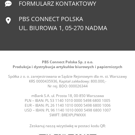
FORMULARZ KONTAKTOWY
PBS CONNECT POLSKA
UL. BIUROWA 1, 05-270 NADMA
PBS Connect Polska Sp. z o.o.
Produkcja i dystrybucja artykułów biurowych i papierniczych
Spółka z o. o. zarejestrowana w Sądzie Rejonowym dla m. st. Warszawy
KRS 0000435936, Kapitał zakładowy: 800.000,-
Nr rej. BDO: 000026344
mBank S.A. ul. Prosta 18, 00-850 Warszawa
PLN – IBAN: PL 53 1140 1010 0000 5498 6800 1005
EUR – IBAN: PL 26 1140 1010 0000 5498 6800 1006
USD – IBAN: PL 96 1140 1010 0000 5498 6800 1007
SWIFT: BREXPLPWXXX
Zeskanuj naszą wizytówkę w postaci kodu QR: