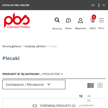
KATALOG PBS ONLINE
EN
PL
0
Menu
Pomoc
Moje konto
0,00 zł
Wyszukaj
Strona główna
>
Artykuły szkolne
>
Plecaki
Plecaki
PRODUKTY W TEJ KATEGORII
| PRODUKTÓW: 9
Sortowanie i filtrowanie
12
48
96
produktów
PORÓWNAJ PRODUKTY (
0
)