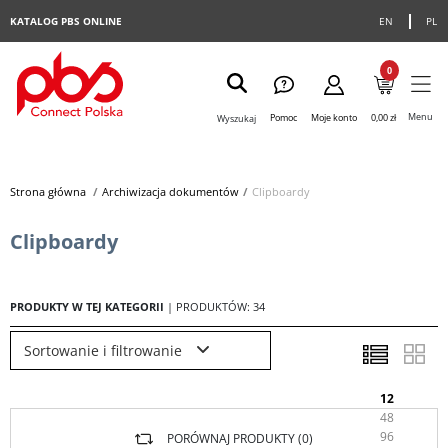
KATALOG PBS ONLINE
EN
PL
0
Menu
Pomoc
Moje konto
0,00 zł
Wyszukaj
Strona główna
>
Archiwizacja dokumentów
>
Clipboardy
Clipboardy
PRODUKTY W TEJ KATEGORII
| PRODUKTÓW: 34
Sortowanie i filtrowanie
12
48
96
PORÓWNAJ PRODUKTY (
0
)