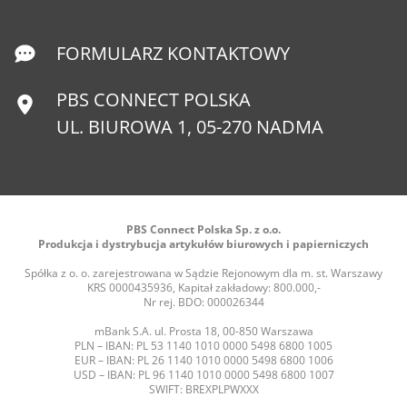
FORMULARZ KONTAKTOWY
PBS CONNECT POLSKA
UL. BIUROWA 1, 05-270 NADMA
PBS Connect Polska Sp. z o.o.
Produkcja i dystrybucja artykułów biurowych i papierniczych
Spółka z o. o. zarejestrowana w Sądzie Rejonowym dla m. st. Warszawy
KRS 0000435936, Kapitał zakładowy: 800.000,-
Nr rej. BDO: 000026344
mBank S.A. ul. Prosta 18, 00-850 Warszawa
PLN – IBAN: PL 53 1140 1010 0000 5498 6800 1005
EUR – IBAN: PL 26 1140 1010 0000 5498 6800 1006
USD – IBAN: PL 96 1140 1010 0000 5498 6800 1007
SWIFT: BREXPLPWXXX