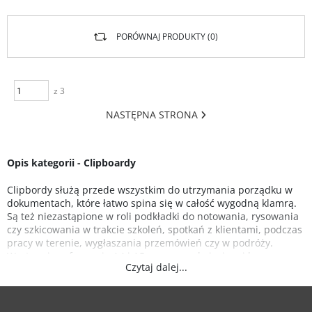
PORÓWNAJ PRODUKTY (
0
)
z 3
NASTĘPNA STRONA
Opis kategorii - Clipboardy
Clipbordy służą przede wszystkim do utrzymania porządku w
dokumentach, które łatwo spina się w całość wygodną klamrą.
Są też niezastąpione w roli podkładki do notowania, rysowania
czy szkicowania w trakcie szkoleń, spotkań z klientami, podczas
pracy w terenie, wygłaszania przemówień czy w podróży.
Występują w formacje A4 i A5 oraz z zamknięciem i bez.
Czytaj dalej...