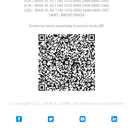
PLN – IBAN: PL 53 1140 1010 0000 5498 6800 1005
EUR – IBAN: PL 26 1140 1010 0000 5498 6800 1006
USD – IBAN: PL 96 1140 1010 0000 5498 6800 1007
SWIFT: BREXPLPWXXX
Zeskanuj naszą wizytówkę w postaci kodu QR:
© Copyright 2021 Celcen & Upselle | Wszelkie prawa zastrzeżone