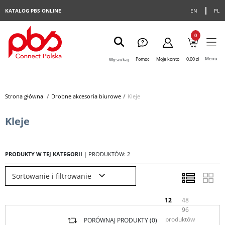
KATALOG PBS ONLINE
EN
PL
0
Menu
Pomoc
Moje konto
0,00 zł
Wyszukaj
Strona główna
>
Drobne akcesoria biurowe
>
Kleje
Kleje
PRODUKTY W TEJ KATEGORII
| PRODUKTÓW: 2
Sortowanie i filtrowanie
12
48
96
produktów
PORÓWNAJ PRODUKTY (
0
)