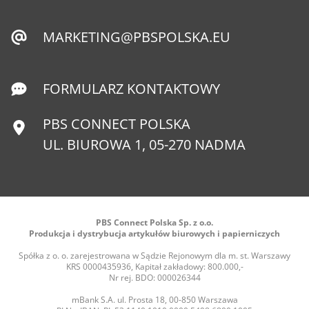
MARKETING@PBSPOLSKA.EU
FORMULARZ KONTAKTOWY
PBS CONNECT POLSKA
UL. BIUROWA 1, 05-270 NADMA
PBS Connect Polska Sp. z o.o.
Produkcja i dystrybucja artykułów biurowych i papierniczych
Spółka z o. o. zarejestrowana w Sądzie Rejonowym dla m. st. Warszawy
KRS 0000435936, Kapitał zakładowy: 800.000,-
Nr rej. BDO: 000026344
mBank S.A. ul. Prosta 18, 00-850 Warszawa