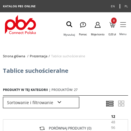
KATALOG PBS ONLINE
EN
PL
0
Menu
Pomoc
Moje konto
0,00 zł
Wyszukaj
Strona główna
>
Prezentacja
>
Tablice suchościeralne
Tablice suchościeralne
PRODUKTY W TEJ KATEGORII
| PRODUKTÓW: 27
Sortowanie i filtrowanie
12
48
96
PORÓWNAJ PRODUKTY (
0
)