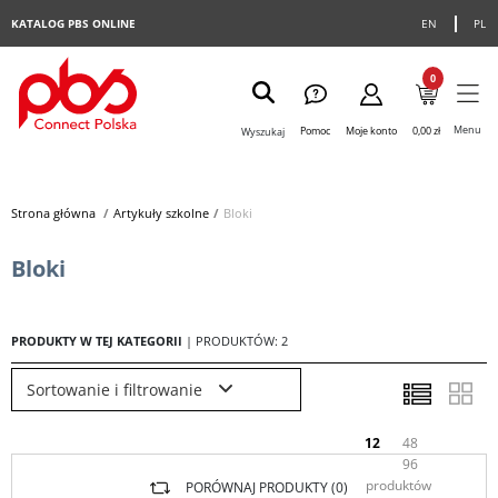
KATALOG PBS ONLINE
EN
PL
0
Menu
Pomoc
Moje konto
0,00 zł
Wyszukaj
Strona główna
>
Artykuły szkolne
>
Bloki
Bloki
PRODUKTY W TEJ KATEGORII
| PRODUKTÓW: 2
Sortowanie i filtrowanie
12
48
96
produktów
PORÓWNAJ PRODUKTY (
0
)