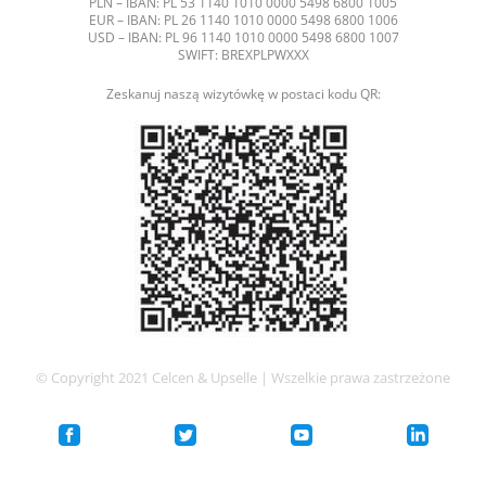
PLN – IBAN: PL 53 1140 1010 0000 5498 6800 1005
EUR – IBAN: PL 26 1140 1010 0000 5498 6800 1006
USD – IBAN: PL 96 1140 1010 0000 5498 6800 1007
SWIFT: BREXPLPWXXX
Zeskanuj naszą wizytówkę w postaci kodu QR:
© Copyright 2021 Celcen & Upselle | Wszelkie prawa zastrzeżone