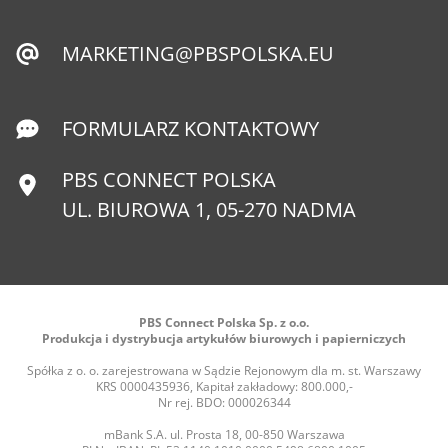
MARKETING@PBSPOLSKA.EU
FORMULARZ KONTAKTOWY
PBS CONNECT POLSKA
UL. BIUROWA 1, 05-270 NADMA
PBS Connect Polska Sp. z o.o.
Produkcja i dystrybucja artykułów biurowych i papierniczych
Spółka z o. o. zarejestrowana w Sądzie Rejonowym dla m. st. Warszawy
KRS 0000435936, Kapitał zakładowy: 800.000,-
Nr rej. BDO: 000026344
mBank S.A. ul. Prosta 18, 00-850 Warszawa