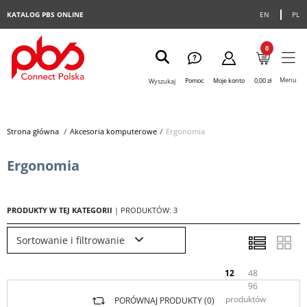
KATALOG PBS ONLINE
EN
PL
0
Menu
Pomoc
Moje konto
0,00 zł
Wyszukaj
Strona główna
>
Akcesoria komputerowe
>
Ergonomia
Ergonomia
PRODUKTY W TEJ KATEGORII
| PRODUKTÓW: 3
Sortowanie i filtrowanie
12
48
96
produktów
PORÓWNAJ PRODUKTY (
0
)