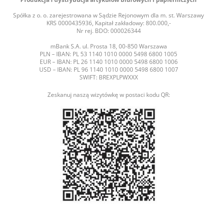
Spółka z o. o. zarejestrowana w Sądzie Rejonowym dla m. st. Warszawy
KRS 0000435936, Kapitał zakładowy: 800.000,-
Nr rej. BDO: 000026344
mBank S.A. ul. Prosta 18, 00-850 Warszawa
PLN – IBAN: PL 53 1140 1010 0000 5498 6800 1005
EUR – IBAN: PL 26 1140 1010 0000 5498 6800 1006
USD – IBAN: PL 96 1140 1010 0000 5498 6800 1007
SWIFT: BREXPLPWXXX
Zeskanuj naszą wizytówkę w postaci kodu QR: