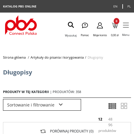
KATALOG PBS ONLINE
EN
PL
0
Menu
Pomoc
Moje konto
0,00 zł
Wyszukaj
Strona główna
>
Artykuły do pisania i korygowania
>
Długopisy
Długopisy
PRODUKTY W TEJ KATEGORII
| PRODUKTÓW: 358
Sortowanie i filtrowanie
12
48
96
produktów
PORÓWNAJ PRODUKTY (
0
)