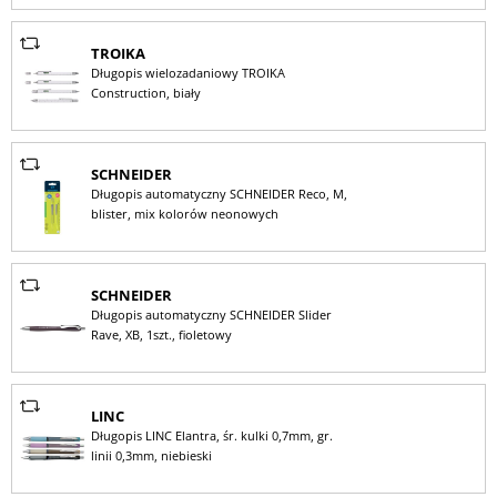
TROIKA
Długopis wielozadaniowy TROIKA
Construction, biały
SCHNEIDER
Długopis automatyczny SCHNEIDER Reco, M,
blister, mix kolorów neonowych
SCHNEIDER
Długopis automatyczny SCHNEIDER Slider
Rave, XB, 1szt., fioletowy
LINC
Długopis LINC Elantra, śr. kulki 0,7mm, gr.
linii 0,3mm, niebieski