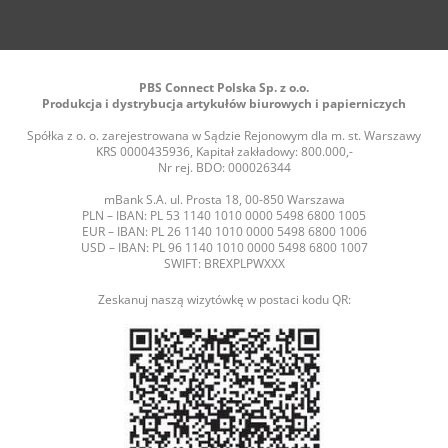
PBS Connect Polska Sp. z o.o.
Produkcja i dystrybucja artykułów biurowych i papierniczych
Spółka z o. o. zarejestrowana w Sądzie Rejonowym dla m. st. Warszawy
KRS 0000435936, Kapitał zakładowy: 800.000,-
Nr rej. BDO: 000026344
mBank S.A. ul. Prosta 18, 00-850 Warszawa
PLN – IBAN: PL 53 1140 1010 0000 5498 6800 1005
EUR – IBAN: PL 26 1140 1010 0000 5498 6800 1006
USD – IBAN: PL 96 1140 1010 0000 5498 6800 1007
SWIFT: BREXPLPWXXX
Zeskanuj naszą wizytówkę w postaci kodu QR: