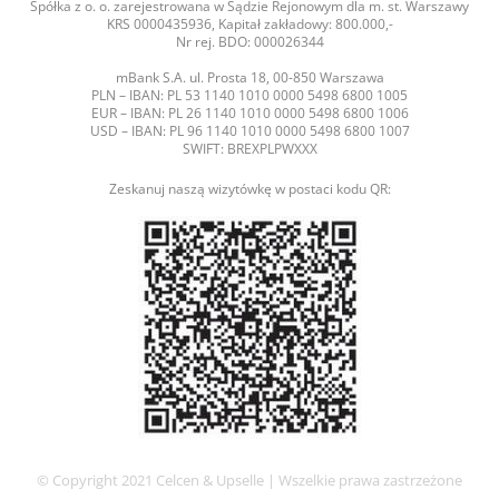
Spółka z o. o. zarejestrowana w Sądzie Rejonowym dla m. st. Warszawy
KRS 0000435936, Kapitał zakładowy: 800.000,-
Nr rej. BDO: 000026344
mBank S.A. ul. Prosta 18, 00-850 Warszawa
PLN – IBAN: PL 53 1140 1010 0000 5498 6800 1005
EUR – IBAN: PL 26 1140 1010 0000 5498 6800 1006
USD – IBAN: PL 96 1140 1010 0000 5498 6800 1007
SWIFT: BREXPLPWXXX
Zeskanuj naszą wizytówkę w postaci kodu QR:
© Copyright 2021 Celcen & Upselle | Wszelkie prawa zastrzeżone