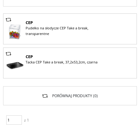
CEP
Pudełko na słodycze CEP Take a break,
transparentne
CEP
Tacka CEP Take a break, 37,2x53,2cm, czarna
PORÓWNAJ PRODUKTY (
0
)
z 1