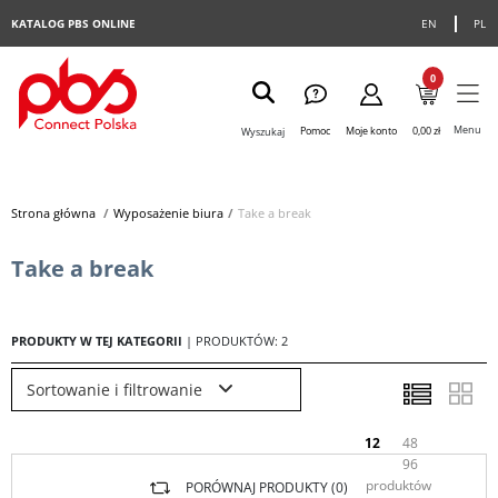
KATALOG PBS ONLINE
EN
PL
0
Menu
Pomoc
Moje konto
0,00 zł
Wyszukaj
Strona główna
>
Wyposażenie biura
>
Take a break
Take a break
PRODUKTY W TEJ KATEGORII
| PRODUKTÓW: 2
Sortowanie i filtrowanie
12
48
96
produktów
PORÓWNAJ PRODUKTY (
0
)