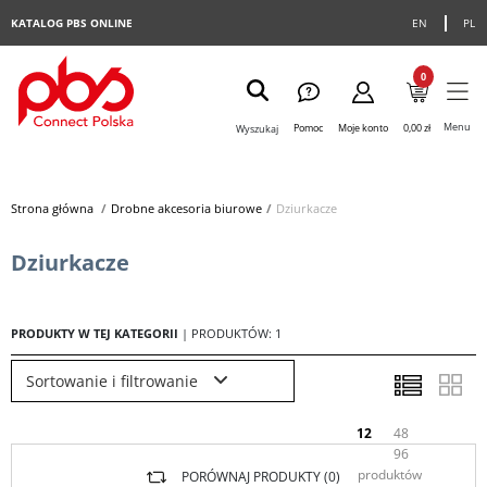
KATALOG PBS ONLINE
EN
PL
0
Menu
Pomoc
Moje konto
0,00 zł
Wyszukaj
Strona główna
>
Drobne akcesoria biurowe
>
Dziurkacze
Dziurkacze
PRODUKTY W TEJ KATEGORII
| PRODUKTÓW: 1
Sortowanie i filtrowanie
12
48
96
produktów
PORÓWNAJ PRODUKTY (
0
)