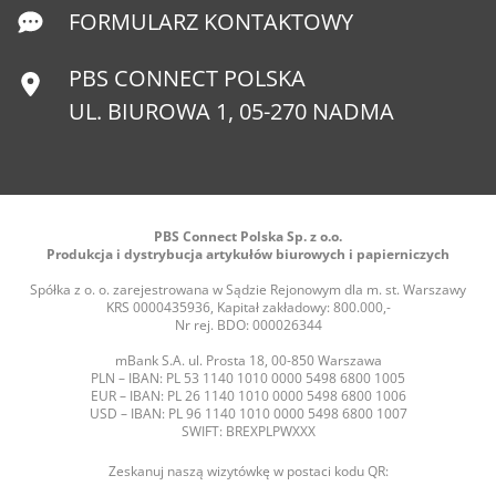
FORMULARZ KONTAKTOWY
PBS CONNECT POLSKA
UL. BIUROWA 1, 05-270 NADMA
PBS Connect Polska Sp. z o.o.
Produkcja i dystrybucja artykułów biurowych i papierniczych
Spółka z o. o. zarejestrowana w Sądzie Rejonowym dla m. st. Warszawy
KRS 0000435936, Kapitał zakładowy: 800.000,-
Nr rej. BDO: 000026344
mBank S.A. ul. Prosta 18, 00-850 Warszawa
PLN – IBAN: PL 53 1140 1010 0000 5498 6800 1005
EUR – IBAN: PL 26 1140 1010 0000 5498 6800 1006
USD – IBAN: PL 96 1140 1010 0000 5498 6800 1007
SWIFT: BREXPLPWXXX
Zeskanuj naszą wizytówkę w postaci kodu QR: