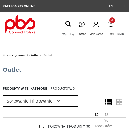
KATALOG PBS ONLINE
EN
PL
0
Menu
Pomoc
Moje konto
0,00 zł
Wyszukaj
Strona główna
>
Outlet
>
Outlet
Outlet
PRODUKTY W TEJ KATEGORII
| PRODUKTÓW: 3
Sortowanie i filtrowanie
12
48
96
produktów
PORÓWNAJ PRODUKTY (
0
)