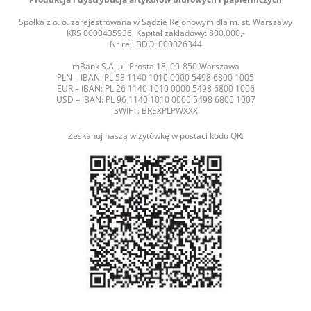
Spółka z o. o. zarejestrowana w Sądzie Rejonowym dla m. st. Warszawy
KRS 0000435936, Kapitał zakładowy: 800.000,-
Nr rej. BDO: 000026344
mBank S.A. ul. Prosta 18, 00-850 Warszawa
PLN – IBAN: PL 53 1140 1010 0000 5498 6800 1005
EUR – IBAN: PL 26 1140 1010 0000 5498 6800 1006
USD – IBAN: PL 96 1140 1010 0000 5498 6800 1007
SWIFT: BREXPLPWXXX
Zeskanuj naszą wizytówkę w postaci kodu QR: