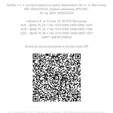
Spółka z o. o. zarejestrowana w Sądzie Rejonowym dla m. st. Warszawy
KRS 0000435936, Kapitał zakładowy: 800.000,-
Nr rej. BDO: 000026344
mBank S.A. ul. Prosta 18, 00-850 Warszawa
PLN – IBAN: PL 53 1140 1010 0000 5498 6800 1005
EUR – IBAN: PL 26 1140 1010 0000 5498 6800 1006
USD – IBAN: PL 96 1140 1010 0000 5498 6800 1007
SWIFT: BREXPLPWXXX
Zeskanuj naszą wizytówkę w postaci kodu QR:
© Copyright 2021 Celcen & Upselle | Wszelkie prawa zastrzeżone