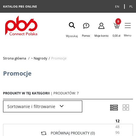
KATALOG PBS ONLINE
EN
PL
0
Menu
Pomoc
Moje konto
0,00 zł
Wyszukaj
Strona główna
>
~ Nagrody
>
Promocje
Promocje
PRODUKTY W TEJ KATEGORII
| PRODUKTÓW: 7
Sortowanie i filtrowanie
12
48
96
PORÓWNAJ PRODUKTY (
0
)