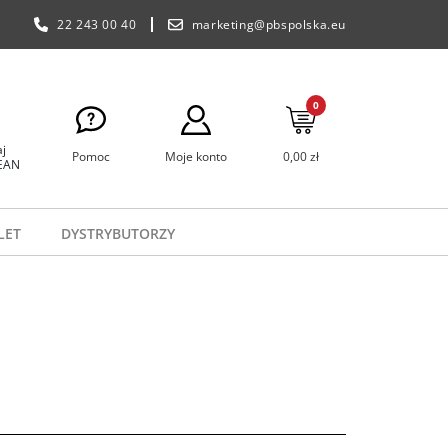
22 243 00 40
marketing@pbspolska.eu
0
j
Pomoc
Moje konto
0,00 zł
 EAN
LET
DYSTRYBUTORZY