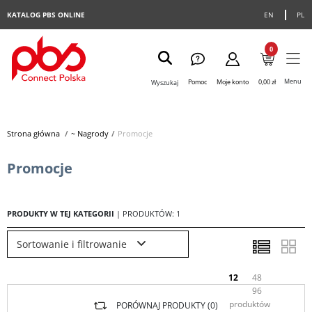
KATALOG PBS ONLINE
EN
PL
0
Menu
Pomoc
Moje konto
0,00 zł
Wyszukaj
Strona główna
>
~ Nagrody
>
Promocje
Promocje
PRODUKTY W TEJ KATEGORII
| PRODUKTÓW: 1
Sortowanie i filtrowanie
12
48
96
produktów
PORÓWNAJ PRODUKTY (
0
)