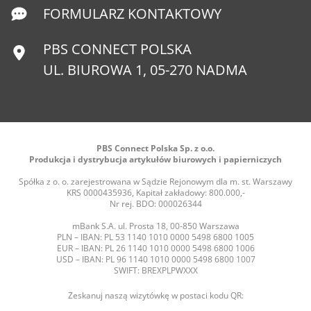
FORMULARZ KONTAKTOWY
PBS CONNECT POLSKA
UL. BIUROWA 1, 05-270 NADMA
PBS Connect Polska Sp. z o.o.
Produkcja i dystrybucja artykułów biurowych i papierniczych
Spółka z o. o. zarejestrowana w Sądzie Rejonowym dla m. st. Warszawy
KRS 0000435936, Kapitał zakładowy: 800.000,-
Nr rej. BDO: 000026344
mBank S.A. ul. Prosta 18, 00-850 Warszawa
PLN – IBAN: PL 53 1140 1010 0000 5498 6800 1005
EUR – IBAN: PL 26 1140 1010 0000 5498 6800 1006
USD – IBAN: PL 96 1140 1010 0000 5498 6800 1007
SWIFT: BREXPLPWXXX
Zeskanuj naszą wizytówkę w postaci kodu QR: