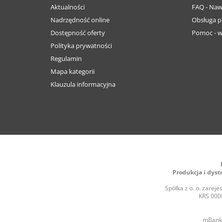
Aktualności
FAQ - Naw
Nadrzędność online
Obsługa p
Dostępność oferty
Pomoc - w
Polityka prywatności
Regulamin
Mapa kategorii
Klauzula informacyjna
Produkcja i dyst
Spółka z o. o. zare
KRS 0000
mBank 