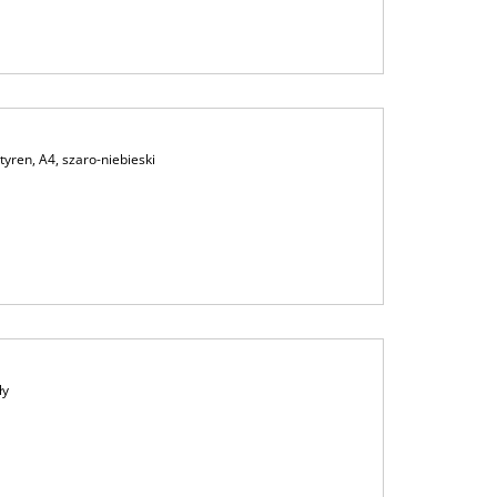
yren, A4, szaro-niebieski
ły