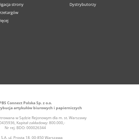
igacja strony
Dystrybutorzy
rzetargów
ięcej
PBS Connect Polska Sp. z o.o.
rybucja artykułów biurowych i papierniczych
jestrowana w Sądzie Rejonowym dla m. st. Warszawy
435936, Kapitał zakładowy: 800.000,-
Nr rej. BDO: 000026344
S.A. ul. Prosta 18, 00-850 Warszawa