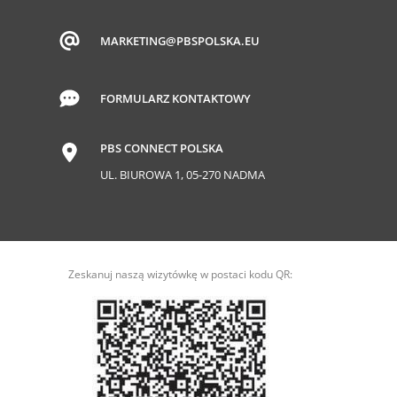
MARKETING@PBSPOLSKA.EU
FORMULARZ KONTAKTOWY
PBS CONNECT POLSKA
UL. BIUROWA 1, 05-270 NADMA
Zeskanuj naszą wizytówkę w postaci kodu QR: