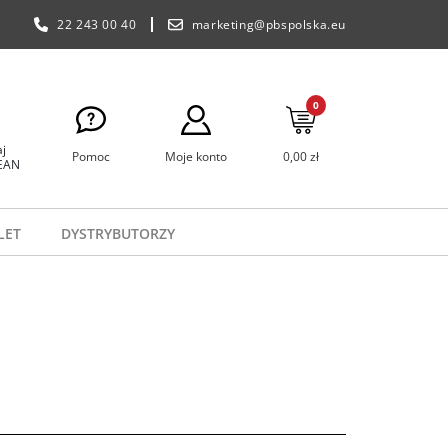
22 243 00 40
marketing@pbspolska.eu
0
j
Pomoc
Moje konto
0,00 zł
 EAN
LET
DYSTRYBUTORZY