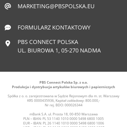
MARKETING@PBSPOLSKA.EU
FORMULARZ KONTAKTOWY
PBS CONNECT POLSKA
UL. BIUROWA 1, 05-270 NADMA
PBS Connect Polska Sp. z o.o.
Produkcja i dystrybucja artykułów biurowych i papierniczych
Spółka z o. o. zarejestrowana w Sądzie Rejonowym dla m. st. Warszawy
KRS 0000435936, Kapitał zakładowy: 800.000,-
Nr rej. BDO: 000026344
mBank S.A. ul. Prosta 18, 00-850 Warszawa
PLN – IBAN: PL 53 1140 1010 0000 5498 6800 1005
EUR – IBAN: PL 26 1140 1010 0000 5498 6800 1006