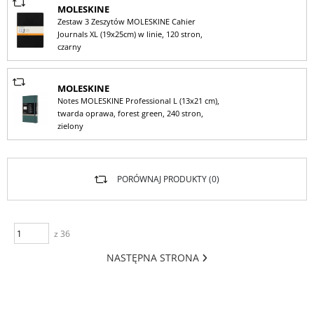
MOLESKINE
Zestaw 3 Zeszytów MOLESKINE Cahier
Journals XL (19x25cm) w linie, 120 stron,
czarny
MOLESKINE
Notes MOLESKINE Professional L (13x21 cm),
twarda oprawa, forest green, 240 stron,
zielony
PORÓWNAJ PRODUKTY (
0
)
z 36
NASTĘPNA STRONA