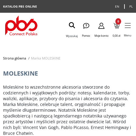
KATALOG PBS ONLINE
EN
PL
0
Menu
Pomoc
Moje konto
0,00 zł
Wyszukaj
Strona główna
>
Marka MOLESKINE
MOLESKINE
Moleskine to wszechstronne akcesoria stworzone do
codziennych i wyjątkowych podróży: notesy, kalendarze, torby,
walizki, aplikacje, przybory do pisania i akcesoria do czytania.
Marka Moleskine, celebruje talent, oryginalność i propaguje
myślenie długoterminowe. Notatnik Moleskine jest
spadkobiercą i następcą legendarnego notatnika używanego
przez artystów i myślicieli przez ostatnie dwieście lat. Wśród
nich byli: Vincent Van Gogh, Pablo Picasso, Ernest Hemingway i
Bruce Chatwin.