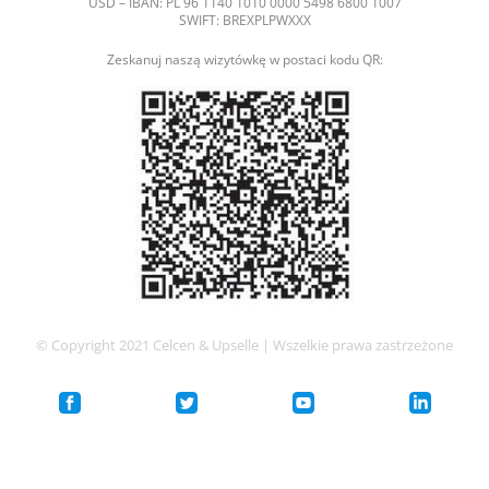
USD – IBAN: PL 96 1140 1010 0000 5498 6800 1007
SWIFT: BREXPLPWXXX
Zeskanuj naszą wizytówkę w postaci kodu QR:
© Copyright 2021 Celcen & Upselle | Wszelkie prawa zastrzeżone