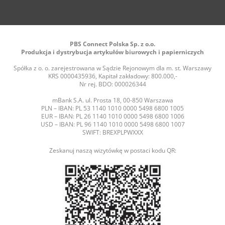
PBS Connect Polska Sp. z o.o.
Produkcja i dystrybucja artykułów biurowych i papierniczych
Spółka z o. o. zarejestrowana w Sądzie Rejonowym dla m. st. Warszawy
KRS 0000435936, Kapitał zakładowy: 800.000,-
Nr rej. BDO: 000026344
mBank S.A. ul. Prosta 18, 00-850 Warszawa
PLN – IBAN: PL 53 1140 1010 0000 5498 6800 1005
EUR – IBAN: PL 26 1140 1010 0000 5498 6800 1006
USD – IBAN: PL 96 1140 1010 0000 5498 6800 1007
SWIFT: BREXPLPWXXX
Zeskanuj naszą wizytówkę w postaci kodu QR: