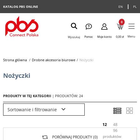
KATALOG PBS ONLINE
EN
PL
0
Menu
Pomoc
Moje konto
0,00 zł
Wyszukaj
Strona główna
>
Drobne akcesoria biurowe
>
Nożyczki
Nożyczki
PRODUKTY W TEJ KATEGORII
| PRODUKTÓW: 24
Sortowanie i filtrowanie
12
48
96
produktów
PORÓWNAJ PRODUKTY (
0
)