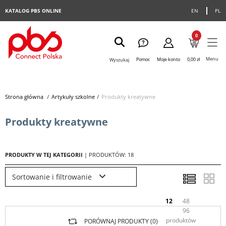
KATALOG PBS ONLINE
EN
PL
0
Menu
Pomoc
Moje konto
0,00 zł
Wyszukaj
Strona główna
>
Artykuły szkolne
>
Produkty kreatywne
Produkty kreatywne
PRODUKTY W TEJ KATEGORII
| PRODUKTÓW: 18
Sortowanie i filtrowanie
12
48
96
produktów
PORÓWNAJ PRODUKTY (
0
)