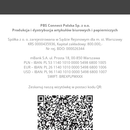
PBS Connect Polska Sp. z o.o.
Produkcja i dystrybucja artykułów biurowych i papierniczych
Spółka z o. o. zarejestrowana w Sądzie Rejonowym dla m. st. Warszawy
KRS 0000435936, Kapitał zakładowy: 800.000,-
Nr rej. BDO: 000026344
mBank S.A. ul. Prosta 18, 00-850 Warszawa
PLN – IBAN: PL 53 1140 1010 0000 5498 6800 1005
EUR – IBAN: PL 26 1140 1010 0000 5498 6800 1006
USD – IBAN: PL 96 1140 1010 0000 5498 6800 1007
SWIFT: BREXPLPWXXX
Zeskanuj naszą wizytówkę w postaci kodu QR: