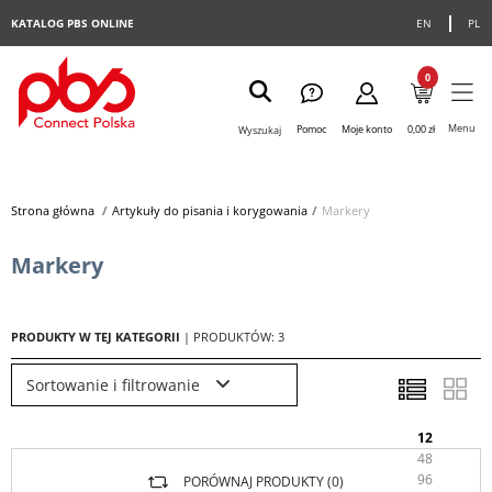
KATALOG PBS ONLINE
EN
PL
0
Menu
Pomoc
Moje konto
0,00 zł
Wyszukaj
Strona główna
>
Artykuły do pisania i korygowania
>
Markery
Markery
PRODUKTY W TEJ KATEGORII
| PRODUKTÓW: 3
Sortowanie i filtrowanie
12
48
96
PORÓWNAJ PRODUKTY (
0
)