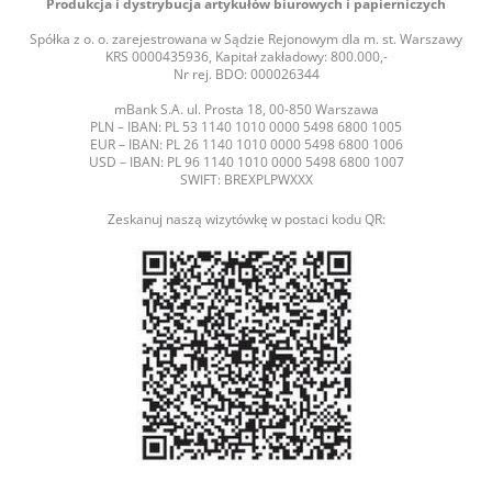
Produkcja i dystrybucja artykułów biurowych i papierniczych
Spółka z o. o. zarejestrowana w Sądzie Rejonowym dla m. st. Warszawy
KRS 0000435936, Kapitał zakładowy: 800.000,-
Nr rej. BDO: 000026344
mBank S.A. ul. Prosta 18, 00-850 Warszawa
PLN – IBAN: PL 53 1140 1010 0000 5498 6800 1005
EUR – IBAN: PL 26 1140 1010 0000 5498 6800 1006
USD – IBAN: PL 96 1140 1010 0000 5498 6800 1007
SWIFT: BREXPLPWXXX
Zeskanuj naszą wizytówkę w postaci kodu QR: