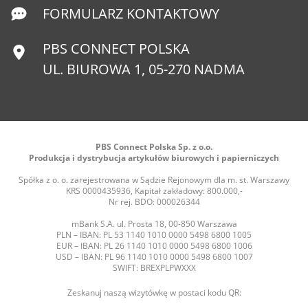
FORMULARZ KONTAKTOWY
PBS CONNECT POLSKA
UL. BIUROWA 1, 05-270 NADMA
PBS Connect Polska Sp. z o.o.
Produkcja i dystrybucja artykułów biurowych i papierniczych
Spółka z o. o. zarejestrowana w Sądzie Rejonowym dla m. st. Warszawy
KRS 0000435936, Kapitał zakładowy: 800.000,-
Nr rej. BDO: 000026344
mBank S.A. ul. Prosta 18, 00-850 Warszawa
PLN – IBAN: PL 53 1140 1010 0000 5498 6800 1005
EUR – IBAN: PL 26 1140 1010 0000 5498 6800 1006
USD – IBAN: PL 96 1140 1010 0000 5498 6800 1007
SWIFT: BREXPLPWXXX
Zeskanuj naszą wizytówkę w postaci kodu QR: