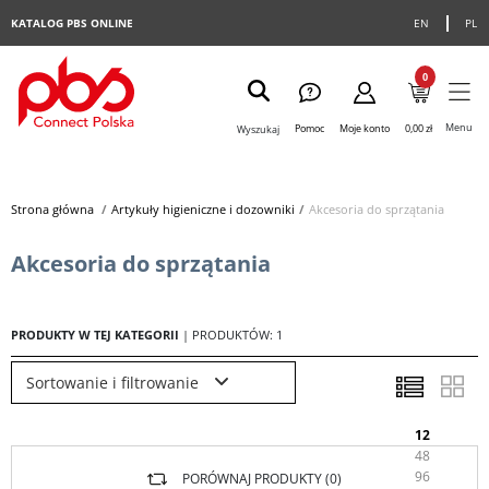
KATALOG PBS ONLINE
EN
PL
0
Menu
Pomoc
Moje konto
0,00 zł
Wyszukaj
Strona główna
>
Artykuły higieniczne i dozowniki
>
Akcesoria do sprzątania
Akcesoria do sprzątania
PRODUKTY W TEJ KATEGORII
| PRODUKTÓW: 1
Sortowanie i filtrowanie
12
48
96
PORÓWNAJ PRODUKTY (
0
)