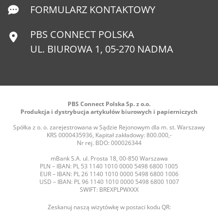
FORMULARZ KONTAKTOWY
PBS CONNECT POLSKA
UL. BIUROWA 1, 05-270 NADMA
PBS Connect Polska Sp. z o.o.
Produkcja i dystrybucja artykułów biurowych i papierniczych
Spółka z o. o. zarejestrowana w Sądzie Rejonowym dla m. st. Warszawy
KRS 0000435936, Kapitał zakładowy: 800.000,-
Nr rej. BDO: 000026344
mBank S.A. ul. Prosta 18, 00-850 Warszawa
PLN – IBAN: PL 53 1140 1010 0000 5498 6800 1005
EUR – IBAN: PL 26 1140 1010 0000 5498 6800 1006
USD – IBAN: PL 96 1140 1010 0000 5498 6800 1007
SWIFT: BREXPLPWXXX
Zeskanuj naszą wizytówkę w postaci kodu QR: