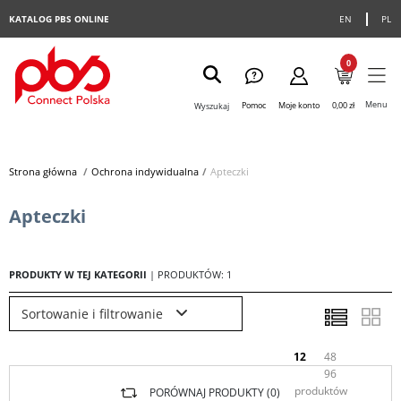
KATALOG PBS ONLINE
EN
PL
0
Menu
Pomoc
Moje konto
0,00 zł
Wyszukaj
Strona główna
>
Ochrona indywidualna
>
Apteczki
Apteczki
PRODUKTY W TEJ KATEGORII
| PRODUKTÓW: 1
Sortowanie i filtrowanie
12
48
96
produktów
PORÓWNAJ PRODUKTY (
0
)