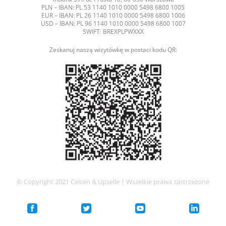
PLN – IBAN: PL 53 1140 1010 0000 5498 6800 1005
EUR – IBAN: PL 26 1140 1010 0000 5498 6800 1006
USD – IBAN: PL 96 1140 1010 0000 5498 6800 1007
SWIFT: BREXPLPWXXX
Zeskanuj naszą wizytówkę w postaci kodu QR:
© Copyright 2021 Celcen & Upselle | Wszelkie prawa zastrzeżone