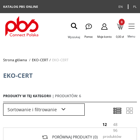
KATALOG PBS ONLINE
EN
PL
0
Menu
Pomoc
Moje konto
0,00 zł
Wyszukaj
Strona główna
>
EKO-CERT
>
EKO-CERT
EKO-CERT
PRODUKTY W TEJ KATEGORII
| PRODUKTÓW: 6
Sortowanie i filtrowanie
12
48
96
produktów
PORÓWNAJ PRODUKTY (
0
)