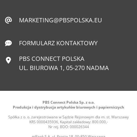
MARKETING@PBSPOLSKA.EU
FORMULARZ KONTAKTOWY
PBS CONNECT POLSKA
UL. BIUROWA 1, 05-270 NADMA
PBS Connect Polska Sp. z o.o.
Produkcja i dystrybucja artykułów biurowych i papierniczych
Spółka z o. o. zarejestrowana w Sądzie Rejonowym dla m. st. Warszawy
KRS 0000435936, Kapitał zakładowy: 800.000,-
Nr rej. BDO: 000026344
mBank S.A. ul. Prosta 18, 00-850 Warszawa