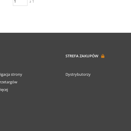
z 1
STREFA ZAKUPÓW
igacja strony
Dystrybutorzy
rzetargów
ięcej