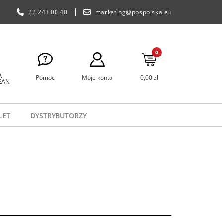
22 243 00 40
marketing@pbspolska.eu
0
j
Pomoc
Moje konto
0,00 zł
 EAN
LET
DYSTRYBUTORZY