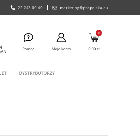
22 243 00 40
marketing@pbspolska.eu
0
j
Pomoc
Moje konto
0,00 zł
 EAN
LET
DYSTRYBUTORZY