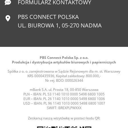
FORMULARZ KONTAKTOWY
PBS CONNECT POLSKA
UL. BIUROWA 1, 05-270 NADMA
PBS Connect Polska Sp. z o.o.
Produkcja i dystrybucja artykułów biurowych i papierniczych
Spółka z o. o. zarejestrowana w Sądzie Rejonowym dla m. st. Warszawy
KRS 0000435936, Kapitał zakładowy: 800.000,-
Nr rej. BDO: 000026344
mBank S.A. ul. Prosta 18, 00-850 Warszawa
PLN – IBAN: PL 53 1140 1010 0000 5498 6800 1005
EUR – IBAN: PL 26 1140 1010 0000 5498 6800 1006
USD – IBAN: PL 96 1140 1010 0000 5498 6800 1007
SWIFT: BREXPLPWXXX
Zeskanuj naszą wizytówkę w postaci kodu QR: