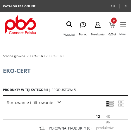
KATALOG PBS ONLINE
EN
PL
0
Menu
Pomoc
Moje konto
0,00 zł
Wyszukaj
Strona główna
>
EKO-CERT
>
EKO-CERT
EKO-CERT
PRODUKTY W TEJ KATEGORII
| PRODUKTÓW: 5
Sortowanie i filtrowanie
12
48
96
produktów
PORÓWNAJ PRODUKTY (
0
)